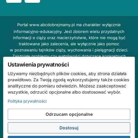
Portal
www.abcdobrejmamy.pl
ma charakter wyłącznie
informacyjno-edukacyjny. Jest zbiorem wielu przydatnych
informacji o ciąży oraz macierzyństwie, które nie mogą być
traktowane jako zalecenia, ale wyłącznie jako pomoc
w poznawaniu tajników ciąży, wychowania i pielęgnacji dzieci.
Zaistniałe problemy czy wątpliwości dotyczące konkretnych
przypadków należy bezzwłocznie konsultować z prowadzącym
Ustawienia prywatności
lekarzem ginekologiem lub innym stosownym specjalistą w danej
Używamy niezbędnych plików cookies, aby strona działała
dziedzinie. DOBRY DOM nie odpowiada za treść reklam,
prawidłowo. Za Twoją zgodą wykorzystujemy także cookies
nie ponosi również żadnych konsekwencji prawnych ani
analityczne do pomiaru odwiedzin. Możesz zaakceptować
odpowiedzialności za następstwa mogące wyniknąć na skutek
wszystkie, odrzucić opcjonalne albo dostosować wybór.
zastosowania podanych informacji bez wcześniejszej konsultacji
z lekarzem.
Polityka prywatności
Na stronie abcdobrejmamy.pl mogą występować wpisy
Odrzucam opcjonalne
o charakterze reklamowym.
Dostosuj
© 2026 ABC Dobrej Mamy. Wszelkie prawa zastrzeżone.
Treści mają charakter informacyjno-edukacyjny i nie zastępują konsultacji