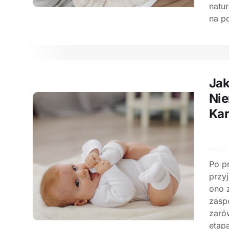
natu
na po
Jak
Nie
Kar
Po p
przy
ono 
zasp
zaró
etapa