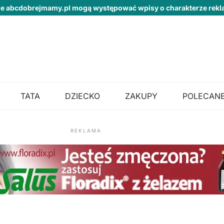
ie abcdobrejmamy.pl mogą występować wpisy o charakterze re
TATA
DZIECKO
ZAKUPY
POLECANE
REKLAMA