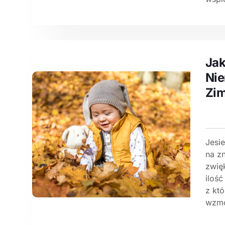
Ja
Nie
Zi
Jesie
na z
zwię
ilość
z kt
wzmo