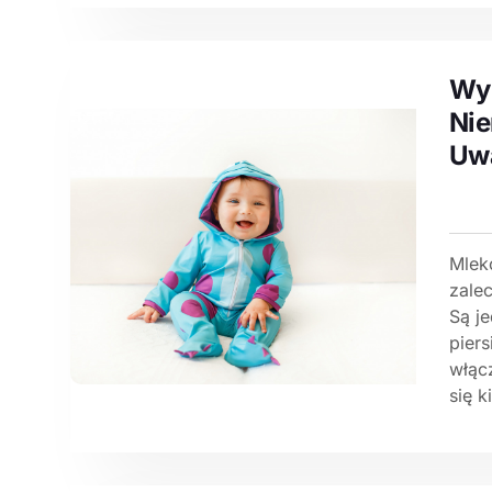
Wyb
Nie
Uw
Mlek
zale
Są j
piers
włąc
się k