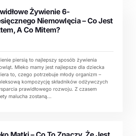
widłowe Żywienie 6-
sięcznego Niemowlęcia – Co Jest
tem, A Co Mitem?
enie piersią to najlepszy sposób żywienia
owląt. Mleko mamy jest najlepsze dla dziecka
wiera to, czego potrzebuje młody organizm –
leksową kompozycję składników odżywczych
wsparcia prawidłowego rozwoju. Z czasem
ety malucha zostaną...
ko Matki – Co To Znaczy, Że Jest