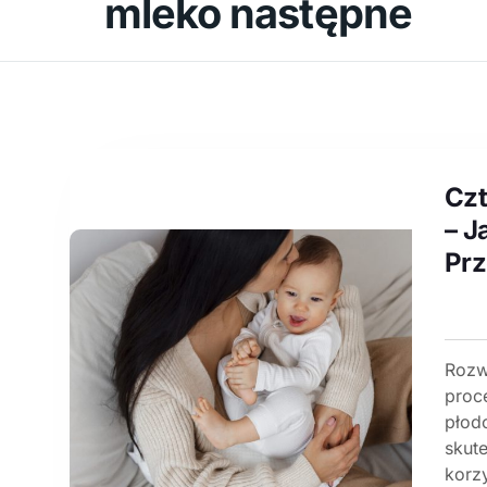
mleko następne
Czt
– J
Prz
Rozw
proc
płod
skut
korz