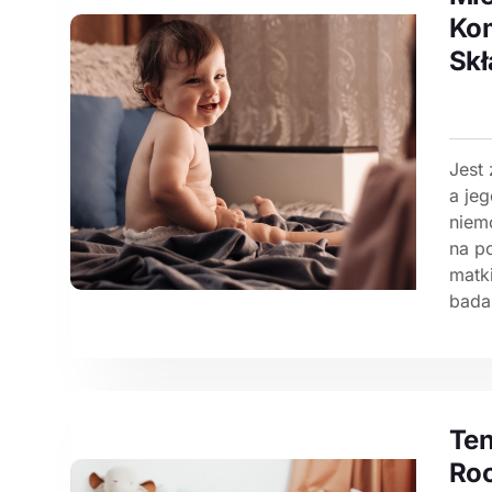
Ko
Skł
Jest
a je
niem
na p
matki
bada
Ten
Roc