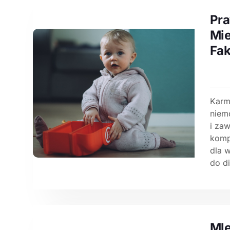
Pra
Mie
Fak
Karmi
niem
i za
komp
dla 
do di
Mle