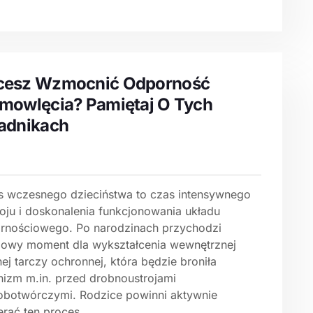
cesz Wzmocnić Odporność
mowlęcia? Pamiętaj O Tych
adnikach
s wczesnego dzieciństwa to czas intensywnego
oju i doskonalenia funkcjonowania układu
rnościowego. Po narodzinach przychodzi
zowy moment dla wykształcenia wewnętrznej
j tarczy ochronnej, która będzie broniła
nizm m.in. przed drobnoustrojami
obotwórczymi. Rodzice powinni aktywnie
rać ten proces,...