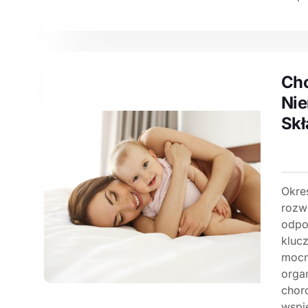
Ch
Nie
Skł
Okre
rozw
odpo
kluc
mocne
orga
chor
wspie