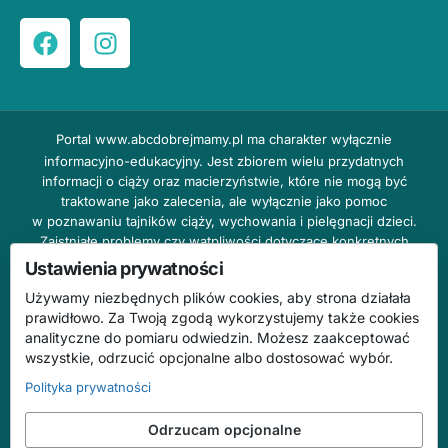
Portal
www.abcdobrejmamy.pl
ma charakter wyłącznie
informacyjno-edukacyjny. Jest zbiorem wielu przydatnych
informacji o ciąży oraz macierzyństwie, które nie mogą być
traktowane jako zalecenia, ale wyłącznie jako pomoc
w poznawaniu tajników ciąży, wychowania i pielęgnacji dzieci.
Zaistniałe problemy czy wątpliwości dotyczące konkretnych
przypadków należy bezzwłocznie konsultować z prowadzącym
Ustawienia prywatności
lekarzem ginekologiem lub innym stosownym specjalistą w danej
Używamy niezbędnych plików cookies, aby strona działała
dziedzinie. DOBRY DOM nie odpowiada za treść reklam,
prawidłowo. Za Twoją zgodą wykorzystujemy także cookies
nie ponosi również żadnych konsekwencji prawnych ani
analityczne do pomiaru odwiedzin. Możesz zaakceptować
odpowiedzialności za następstwa mogące wyniknąć na skutek
wszystkie, odrzucić opcjonalne albo dostosować wybór.
zastosowania podanych informacji bez wcześniejszej konsultacji
z lekarzem.
Polityka prywatności
Na stronie abcdobrejmamy.pl mogą występować wpisy
Odrzucam opcjonalne
o charakterze reklamowym.