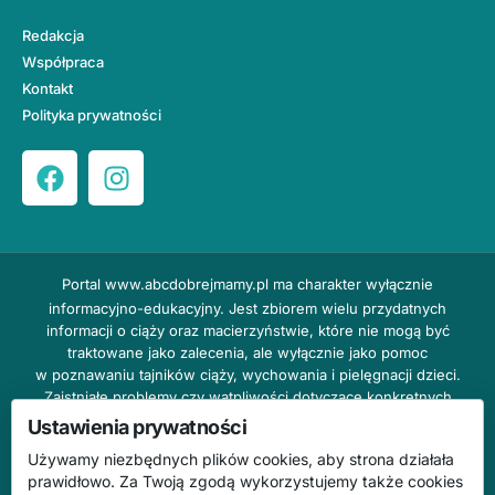
Redakcja
Współpraca
Kontakt
Polityka prywatności
Portal
www.abcdobrejmamy.pl
ma charakter wyłącznie
informacyjno-edukacyjny. Jest zbiorem wielu przydatnych
informacji o ciąży oraz macierzyństwie, które nie mogą być
traktowane jako zalecenia, ale wyłącznie jako pomoc
w poznawaniu tajników ciąży, wychowania i pielęgnacji dzieci.
Zaistniałe problemy czy wątpliwości dotyczące konkretnych
przypadków należy bezzwłocznie konsultować z prowadzącym
Ustawienia prywatności
lekarzem ginekologiem lub innym stosownym specjalistą w danej
Używamy niezbędnych plików cookies, aby strona działała
dziedzinie. DOBRY DOM nie odpowiada za treść reklam,
prawidłowo. Za Twoją zgodą wykorzystujemy także cookies
nie ponosi również żadnych konsekwencji prawnych ani