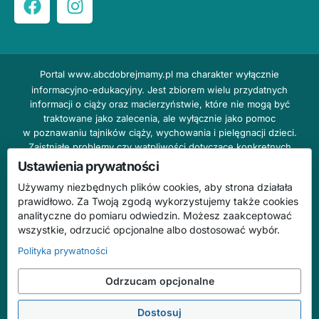
Portal
www.abcdobrejmamy.pl
ma charakter wyłącznie
informacyjno-edukacyjny. Jest zbiorem wielu przydatnych
informacji o ciąży oraz macierzyństwie, które nie mogą być
traktowane jako zalecenia, ale wyłącznie jako pomoc
w poznawaniu tajników ciąży, wychowania i pielęgnacji dzieci.
Zaistniałe problemy czy wątpliwości dotyczące konkretnych
przypadków należy bezzwłocznie konsultować z prowadzącym
Ustawienia prywatności
lekarzem ginekologiem lub innym stosownym specjalistą w danej
Używamy niezbędnych plików cookies, aby strona działała
dziedzinie. DOBRY DOM nie odpowiada za treść reklam,
prawidłowo. Za Twoją zgodą wykorzystujemy także cookies
nie ponosi również żadnych konsekwencji prawnych ani
analityczne do pomiaru odwiedzin. Możesz zaakceptować
odpowiedzialności za następstwa mogące wyniknąć na skutek
wszystkie, odrzucić opcjonalne albo dostosować wybór.
zastosowania podanych informacji bez wcześniejszej konsultacji
z lekarzem.
Polityka prywatności
Na stronie abcdobrejmamy.pl mogą występować wpisy
Odrzucam opcjonalne
o charakterze reklamowym.
Dostosuj