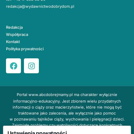
redakcja@wydawnictwodobrydom.pl
Redakcja
Współpraca
Kontakt
Polityka prywatności
Portal
www.abcdobrejmamy.pl
ma charakter wyłącznie
informacyjno-edukacyjny. Jest zbiorem wielu przydatnych
informacji o ciąży oraz macierzyństwie, które nie mogą być
traktowane jako zalecenia, ale wyłącznie jako pomoc
w poznawaniu tajników ciąży, wychowania i pielęgnacji dzieci.
Zaistniałe problemy czy wątpliwości dotyczące konkretnych
przypadków należy bezzwłocznie konsultować z prowadzącym
Ustawienia prywatności