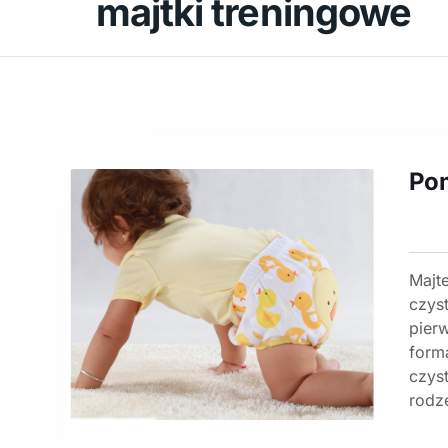
majtki treningowe
Po
Majt
czys
pierw
form
czyst
rodze