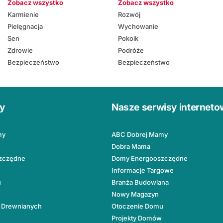
Zobacz wszystko
Zobacz wszystko
Karmienie
Rozwój
Pielęgnacja
Wychowanie
Sen
Pokoik
Zdrowie
Podróże
Bezpieczeństwo
Bezpieczeństwo
ły
Nasze serwisy internet
my
ABC Dobrej Mamy
Dobra Mama
zczędne
Domy Energooszczędne
Informacje Targowe
u
Branża Budowlana
Nowy Magazyn
 Drewnianych
Otoczenie Domu
w
Projekty Domów