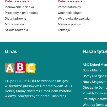
Zobacz wszystko
Zobacz wszystko
Planowanie dziecka
Poród naturalny
Problemy z płodnością
Cesarskie cięcie
Dieta i zdrowie
Wyprawka do szpitala
Moda i uroda
Mama w połogu
Szkoła rodzenia
Laktacja
O nas
Nasze tytu
ABC Dobrej Ma
Dobra Mama
Domy Energoos
Grupa DOBRY DOM to zespół działający
Nowy Magazyn
w sektorze prasowym i internetowym. ABC
Otoczenie Dom
Dobrej Mamy dostarcza rodzicom rzetelnej
Projekty Domów
wiedzy, praktycznych porad i inspiracji.
Projekty Domów
Wnętrza Domó