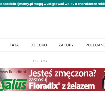
ie abcdobrejmamy.pl mogą występować wpisy o charakterze re
TATA
DZIECKO
ZAKUPY
POLECANE
REKLAMA