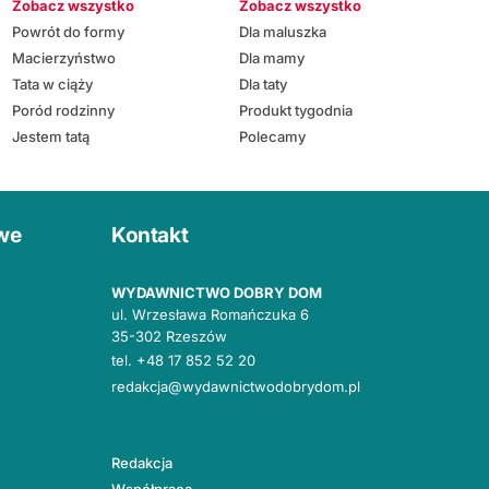
Zobacz wszystko
Zobacz wszystko
Powrót do formy
Dla maluszka
Macierzyństwo
Dla mamy
Tata w ciąży
Dla taty
Poród rodzinny
Produkt tygodnia
Jestem tatą
Polecamy
owe
Kontakt
WYDAWNICTWO DOBRY DOM
ul. Wrzesława Romańczuka 6
35-302 Rzeszów
tel.
+48 17 852 52 20
redakcja@wydawnictwodobrydom.pl
Redakcja
Współpraca