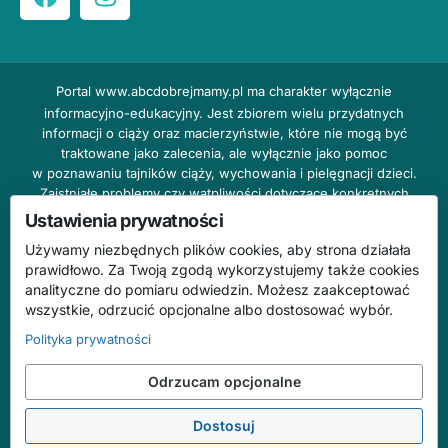
Portal
www.abcdobrejmamy.pl
ma charakter wyłącznie
informacyjno-edukacyjny. Jest zbiorem wielu przydatnych
informacji o ciąży oraz macierzyństwie, które nie mogą być
traktowane jako zalecenia, ale wyłącznie jako pomoc
w poznawaniu tajników ciąży, wychowania i pielęgnacji dzieci.
Zaistniałe problemy czy wątpliwości dotyczące konkretnych
przypadków należy bezzwłocznie konsultować z prowadzącym
Ustawienia prywatności
lekarzem ginekologiem lub innym stosownym specjalistą w danej
Używamy niezbędnych plików cookies, aby strona działała
dziedzinie. DOBRY DOM nie odpowiada za treść reklam,
prawidłowo. Za Twoją zgodą wykorzystujemy także cookies
nie ponosi również żadnych konsekwencji prawnych ani
analityczne do pomiaru odwiedzin. Możesz zaakceptować
odpowiedzialności za następstwa mogące wyniknąć na skutek
wszystkie, odrzucić opcjonalne albo dostosować wybór.
zastosowania podanych informacji bez wcześniejszej konsultacji
z lekarzem.
Polityka prywatności
Na stronie abcdobrejmamy.pl mogą występować wpisy
Odrzucam opcjonalne
o charakterze reklamowym.
Dostosuj
© 2026 ABC Dobrej Mamy. Wszelkie prawa zastrzeżone.