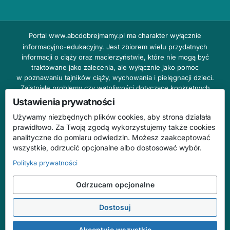
Portal
www.abcdobrejmamy.pl
ma charakter wyłącznie
informacyjno-edukacyjny. Jest zbiorem wielu przydatnych
informacji o ciąży oraz macierzyństwie, które nie mogą być
traktowane jako zalecenia, ale wyłącznie jako pomoc
w poznawaniu tajników ciąży, wychowania i pielęgnacji dzieci.
Zaistniałe problemy czy wątpliwości dotyczące konkretnych
przypadków należy bezzwłocznie konsultować z prowadzącym
Ustawienia prywatności
lekarzem ginekologiem lub innym stosownym specjalistą w danej
Używamy niezbędnych plików cookies, aby strona działała
dziedzinie. DOBRY DOM nie odpowiada za treść reklam,
prawidłowo. Za Twoją zgodą wykorzystujemy także cookies
nie ponosi również żadnych konsekwencji prawnych ani
analityczne do pomiaru odwiedzin. Możesz zaakceptować
odpowiedzialności za następstwa mogące wyniknąć na skutek
wszystkie, odrzucić opcjonalne albo dostosować wybór.
zastosowania podanych informacji bez wcześniejszej konsultacji
z lekarzem.
Polityka prywatności
Na stronie abcdobrejmamy.pl mogą występować wpisy
Odrzucam opcjonalne
o charakterze reklamowym.
Dostosuj
© 2026 ABC Dobrej Mamy. Wszelkie prawa zastrzeżone.
Treści mają charakter informacyjno-edukacyjny i nie zastępują konsultacji
Akceptuję wszystkie