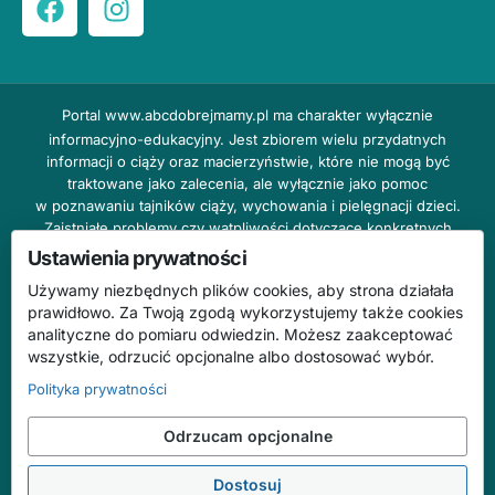
Portal
www.abcdobrejmamy.pl
ma charakter wyłącznie
informacyjno-edukacyjny. Jest zbiorem wielu przydatnych
informacji o ciąży oraz macierzyństwie, które nie mogą być
traktowane jako zalecenia, ale wyłącznie jako pomoc
w poznawaniu tajników ciąży, wychowania i pielęgnacji dzieci.
Zaistniałe problemy czy wątpliwości dotyczące konkretnych
przypadków należy bezzwłocznie konsultować z prowadzącym
Ustawienia prywatności
lekarzem ginekologiem lub innym stosownym specjalistą w danej
Używamy niezbędnych plików cookies, aby strona działała
dziedzinie. DOBRY DOM nie odpowiada za treść reklam,
prawidłowo. Za Twoją zgodą wykorzystujemy także cookies
nie ponosi również żadnych konsekwencji prawnych ani
analityczne do pomiaru odwiedzin. Możesz zaakceptować
odpowiedzialności za następstwa mogące wyniknąć na skutek
wszystkie, odrzucić opcjonalne albo dostosować wybór.
zastosowania podanych informacji bez wcześniejszej konsultacji
z lekarzem.
Polityka prywatności
Na stronie abcdobrejmamy.pl mogą występować wpisy
Odrzucam opcjonalne
o charakterze reklamowym.
Dostosuj