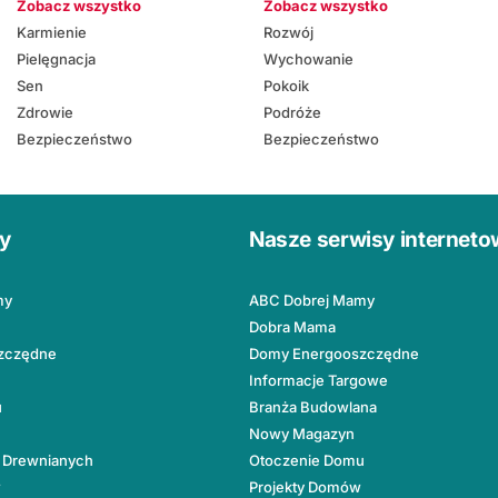
Zobacz wszystko
Zobacz wszystko
Karmienie
Rozwój
Pielęgnacja
Wychowanie
Sen
Pokoik
Zdrowie
Podróże
Bezpieczeństwo
Bezpieczeństwo
ły
Nasze serwisy internet
my
ABC Dobrej Mamy
Dobra Mama
zczędne
Domy Energooszczędne
Informacje Targowe
u
Branża Budowlana
Nowy Magazyn
 Drewnianych
Otoczenie Domu
w
Projekty Domów