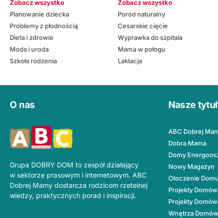
Zobacz wszystko
Zobacz wszystko
Planowanie dziecka
Poród naturalny
Problemy z płodnością
Cesarskie cięcie
Dieta i zdrowie
Wyprawka do szpitala
Moda i uroda
Mama w połogu
Szkoła rodzenia
Laktacja
O nas
Nasze tytu
ABC Dobrej Ma
Dobra Mama
Domy Energoos
Grupa DOBRY DOM to zespół działający
Nowy Magazyn
w sektorze prasowym i internetowym. ABC
Otoczenie Dom
Dobrej Mamy dostarcza rodzicom rzetelnej
Projekty Domów
wiedzy, praktycznych porad i inspiracji.
Projekty Domów
Wnętrza Domó