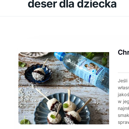
deser dla dziecka
Ch
Jeśli
własn
jakoś
w je
najm
smak
spraw