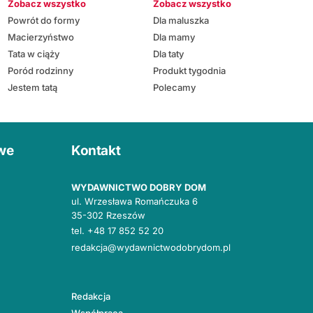
Zobacz wszystko
Zobacz wszystko
Powrót do formy
Dla maluszka
Macierzyństwo
Dla mamy
Tata w ciąży
Dla taty
Poród rodzinny
Produkt tygodnia
Jestem tatą
Polecamy
owe
Kontakt
WYDAWNICTWO DOBRY DOM
ul. Wrzesława Romańczuka 6
35-302 Rzeszów
tel.
+48 17 852 52 20
redakcja@wydawnictwodobrydom.pl
Redakcja
Współpraca