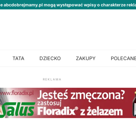
ie abcdobrejmamy.pl mogą występować wpisy o charakterze re
TATA
DZIECKO
ZAKUPY
POLECANE
REKLAMA