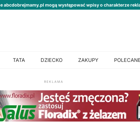
ie abcdobrejmamy.pl mogą występować wpisy o charakterze re
TATA
DZIECKO
ZAKUPY
POLECANE
REKLAMA