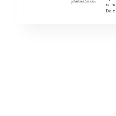
najb
Do d