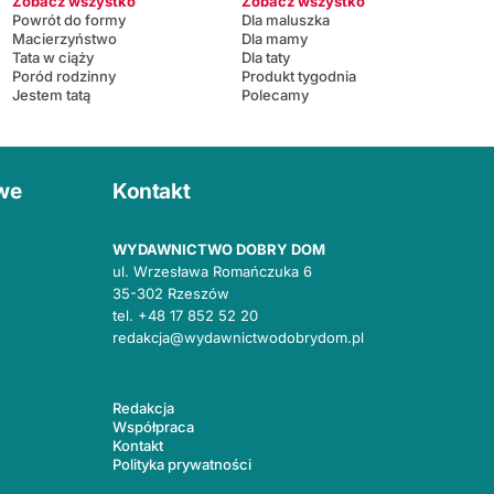
Zobacz wszystko
Zobacz wszystko
Powrót do formy
Dla maluszka
Macierzyństwo
Dla mamy
Tata w ciąży
Dla taty
Poród rodzinny
Produkt tygodnia
Jestem tatą
Polecamy
owe
Kontakt
WYDAWNICTWO DOBRY DOM
ul. Wrzesława Romańczuka 6
35-302 Rzeszów
tel.
+48 17 852 52 20
redakcja@wydawnictwodobrydom.pl
Redakcja
Współpraca
Kontakt
Polityka prywatności