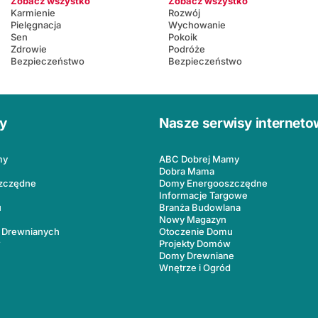
Zobacz wszystko
Zobacz wszystko
Karmienie
Rozwój
Pielęgnacja
Wychowanie
Sen
Pokoik
Zdrowie
Podróże
Bezpieczeństwo
Bezpieczeństwo
ły
Nasze serwisy internet
my
ABC Dobrej Mamy
Dobra Mama
zczędne
Domy Energooszczędne
Informacje Targowe
u
Branża Budowlana
Nowy Magazyn
 Drewnianych
Otoczenie Domu
w
Projekty Domów
Domy Drewniane
Wnętrze i Ogród