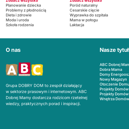
Zobacz wszystko
Zobacz wszystko
Planowanie dziecka
Poród naturalny
Problemy z płodnością
Cesarskie cięcie
Dieta i zdrowie
Wyprawka do szpitala
Moda i uroda
Mama w połogu
Szkoła rodzenia
Laktacja
O nas
Nasze tytu
ABC Dobrej Ma
Dobra Mama
Domy Energoos
Nowy Magazyn
Otoczenie Dom
Grupa DOBRY DOM to zespół działający
Projekty Domów
w sektorze prasowym i internetowym. ABC
Projekty Domów
Dobrej Mamy dostarcza rodzicom rzetelnej
Wnętrza Domó
wiedzy, praktycznych porad i inspiracji.