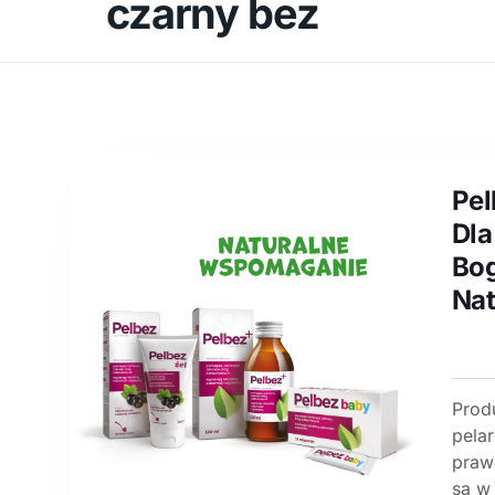
czarny bez
Pel
Dla
Bog
Nat
Produ
pelar
praw
są w