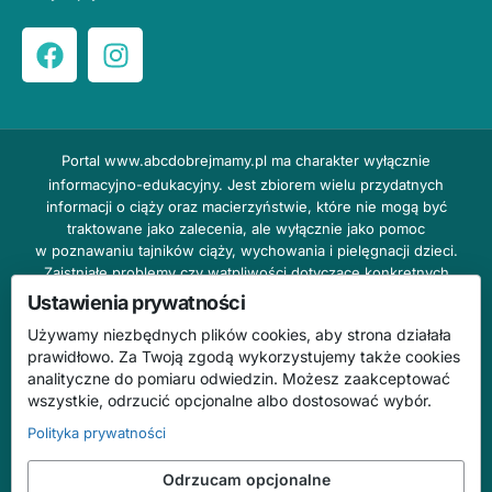
Portal
www.abcdobrejmamy.pl
ma charakter wyłącznie
informacyjno-edukacyjny. Jest zbiorem wielu przydatnych
informacji o ciąży oraz macierzyństwie, które nie mogą być
traktowane jako zalecenia, ale wyłącznie jako pomoc
w poznawaniu tajników ciąży, wychowania i pielęgnacji dzieci.
Zaistniałe problemy czy wątpliwości dotyczące konkretnych
przypadków należy bezzwłocznie konsultować z prowadzącym
Ustawienia prywatności
lekarzem ginekologiem lub innym stosownym specjalistą w danej
Używamy niezbędnych plików cookies, aby strona działała
dziedzinie. DOBRY DOM nie odpowiada za treść reklam,
prawidłowo. Za Twoją zgodą wykorzystujemy także cookies
nie ponosi również żadnych konsekwencji prawnych ani
analityczne do pomiaru odwiedzin. Możesz zaakceptować
odpowiedzialności za następstwa mogące wyniknąć na skutek
wszystkie, odrzucić opcjonalne albo dostosować wybór.
zastosowania podanych informacji bez wcześniejszej konsultacji
z lekarzem.
Polityka prywatności
Na stronie abcdobrejmamy.pl mogą występować wpisy
Odrzucam opcjonalne
o charakterze reklamowym.