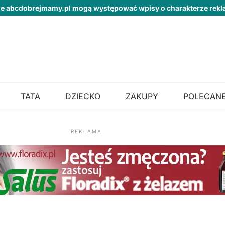
ie abcdobrejmamy.pl mogą występować wpisy o charakterze re
TATA
DZIECKO
ZAKUPY
POLECANE
REKLAMA