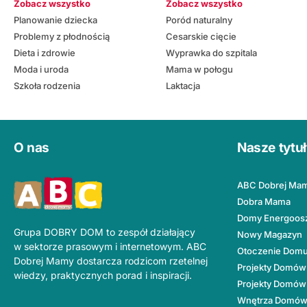
Zobacz wszystko
Zobacz wszystko
Planowanie dziecka
Poród naturalny
Problemy z płodnością
Cesarskie cięcie
Dieta i zdrowie
Wyprawka do szpitala
Moda i uroda
Mama w połogu
Szkoła rodzenia
Laktacja
O nas
Nasze tytu
ABC Dobrej Ma
Dobra Mama
Domy Energoos
Grupa DOBRY DOM to zespół działający
Nowy Magazyn
w sektorze prasowym i internetowym. ABC
Otoczenie Dom
Dobrej Mamy dostarcza rodzicom rzetelnej
Projekty Domów
wiedzy, praktycznych porad i inspiracji.
Projekty Domów
Wnętrza Domó