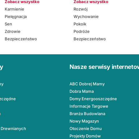
Zobacz wszystko
Zobacz wszystko
Karmienie
Rozwój
Pielęgnacja
Wychowanie
Sen
Pokoik
Zdrowie
Podróże
Bezpieczeństwo
Bezpieczeństwo
ły
Nasze serwisy internet
my
ABC Dobrej Mamy
Dobra Mama
zczędne
Domy Energooszczędne
Informacje Targowe
u
Branża Budowlana
Nowy Magazyn
 Drewnianych
Otoczenie Domu
w
Projekty Domów