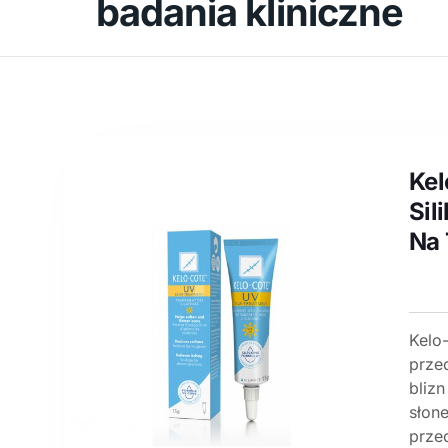
badania kliniczne
Kel
Sil
Na 
Kelo
prze
bliz
słone
prze