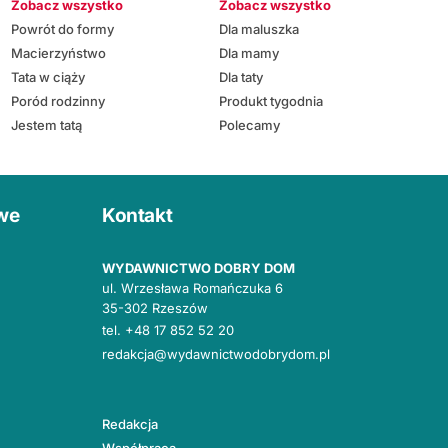
Zobacz wszystko
Zobacz wszystko
Powrót do formy
Dla maluszka
Macierzyństwo
Dla mamy
Tata w ciąży
Dla taty
Poród rodzinny
Produkt tygodnia
Jestem tatą
Polecamy
owe
Kontakt
WYDAWNICTWO DOBRY DOM
ul. Wrzesława Romańczuka 6
35-302 Rzeszów
tel.
+48 17 852 52 20
redakcja@wydawnictwodobrydom.pl
Redakcja
Współpraca