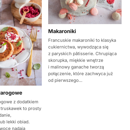
Makaroniki
Francuskie makaroniki to klasyka
cukiernictwa, wywodząca się
z paryskich pâtisserie. Chrupiąca
skorupka, miękkie wnętrze
i malinowy ganache tworzą
połączenie, które zachwyca już
od pierwszego…
warogowe
ogowe z dodatkiem
 truskawek to prosty
danie,
ub lekki obiad.
owoce nadają