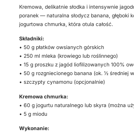
Kremowa, delikatnie słodka i intensywnie jago
poranek — naturalna słodycz banana, głęboki ko
jogurtowa chmurka, która otula całość.
Składniki:
• 50 g płatków owsianych górskich
• 250 ml mleka (krowiego lub roślinnego)
• 15 g proszku z jagód liofilizowanych 100% 
• 50 g rozgniecionego banana (ok. ½ średniej w
• szczypty cynamonu (opcjonalnie)
Kremowa chmurka:
• 60 g jogurtu naturalnego lub skyra (można uż
• 5 g miodu
Wykonanie: