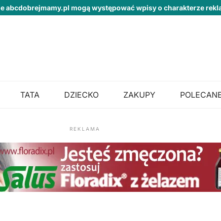
ie abcdobrejmamy.pl mogą występować wpisy o charakterze re
TATA
DZIECKO
ZAKUPY
POLECANE
REKLAMA