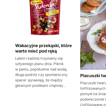
Wakacyjne przekąski, które
warto mieć pod ręką
Latem rzadziej trzymamy się
sztywnego planu dnia. Piknik
w parku, popołudnie nad wodą,
długa podróż czy spontaniczny
Placuszki t
spacer sprawiają, że między
Placuszki twar
głównymi posiłkami chętniej…
liofilizowanych
pomysł na śnia
podwieczorek l
Liofilizowane 