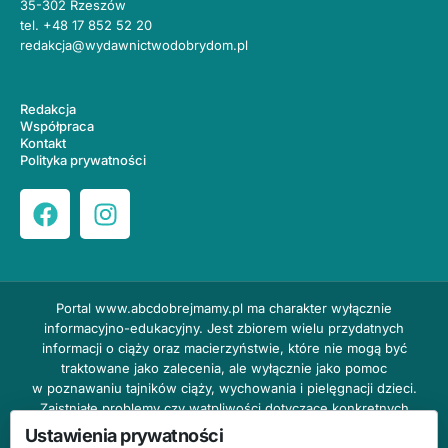
35-302 Rzeszów
tel.
+48 17 852 52 20
redakcja@wydawnictwodobrydom.pl
Redakcja
Współpraca
Kontakt
Polityka prywatności
Portal
www.abcdobrejmamy.pl
ma charakter wyłącznie
informacyjno-edukacyjny. Jest zbiorem wielu przydatnych
informacji o ciąży oraz macierzyństwie, które nie mogą być
traktowane jako zalecenia, ale wyłącznie jako pomoc
w poznawaniu tajników ciąży, wychowania i pielęgnacji dzieci.
Zaistniałe problemy czy wątpliwości dotyczące konkretnych
przypadków należy bezzwłocznie konsultować z prowadzącym
Ustawienia prywatności