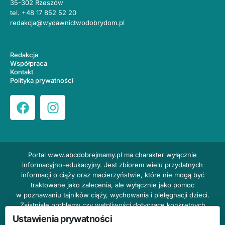
35-302 Rzeszów
tel.
+48 17 852 52 20
redakcja@wydawnictwodobrydom.pl
Redakcja
Współpraca
Kontakt
Polityka prywatności
Portal
www.abcdobrejmamy.pl
ma charakter wyłącznie
informacyjno-edukacyjny. Jest zbiorem wielu przydatnych
informacji o ciąży oraz macierzyństwie, które nie mogą być
traktowane jako zalecenia, ale wyłącznie jako pomoc
w poznawaniu tajników ciąży, wychowania i pielęgnacji dzieci.
Zaistniałe problemy czy wątpliwości dotyczące konkretnych
przypadków należy bezzwłocznie konsultować z prowadzącym
Ustawienia prywatności