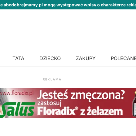
ie abcdobrejmamy.pl mogą występować wpisy o charakterze re
TATA
DZIECKO
ZAKUPY
POLECANE
REKLAMA