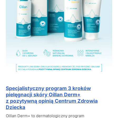
Specjalistyczny program 3 kroków
pielęgnacji skóry Oillan Derm+
z pozytywną opinią Centrum Zdrowia
Dziecka
Oillan Derm+ to dermatologiczny program