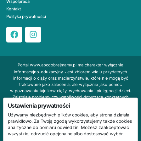
Współpraca
Kontakt
Polityka prywatności
Portal
www.abcdobrejmamy.pl
ma charakter wyłącznie
informacyjno-edukacyjny. Jest zbiorem wielu przydatnych
informacji o ciąży oraz macierzyństwie, które nie mogą być
traktowane jako zalecenia, ale wyłącznie jako pomoc
w poznawaniu tajników ciąży, wychowania i pielęgnacji dzieci.
Zaistniałe problemy czy wątpliwości dotyczące konkretnych
przypadków należy bezzwłocznie konsultować z prowadzącym
Ustawienia prywatności
lekarzem ginekologiem lub innym stosownym specjalistą w danej
Używamy niezbędnych plików cookies, aby strona działała
dziedzinie. DOBRY DOM nie odpowiada za treść reklam,
prawidłowo. Za Twoją zgodą wykorzystujemy także cookies
nie ponosi również żadnych konsekwencji prawnych ani
analityczne do pomiaru odwiedzin. Możesz zaakceptować
odpowiedzialności za następstwa mogące wyniknąć na skutek
wszystkie, odrzucić opcjonalne albo dostosować wybór.
zastosowania podanych informacji bez wcześniejszej konsultacji
z lekarzem.