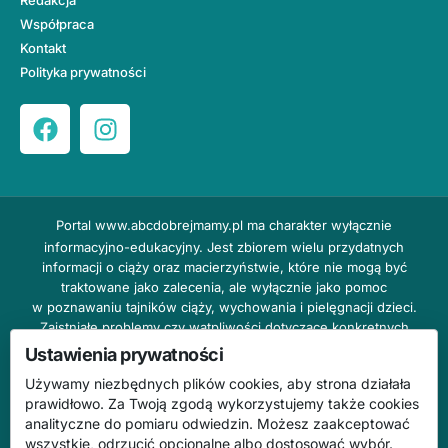
Współpraca
Kontakt
Polityka prywatności
Portal
www.abcdobrejmamy.pl
ma charakter wyłącznie
informacyjno-edukacyjny. Jest zbiorem wielu przydatnych
informacji o ciąży oraz macierzyństwie, które nie mogą być
traktowane jako zalecenia, ale wyłącznie jako pomoc
w poznawaniu tajników ciąży, wychowania i pielęgnacji dzieci.
Zaistniałe problemy czy wątpliwości dotyczące konkretnych
przypadków należy bezzwłocznie konsultować z prowadzącym
Ustawienia prywatności
lekarzem ginekologiem lub innym stosownym specjalistą w danej
Używamy niezbędnych plików cookies, aby strona działała
dziedzinie. DOBRY DOM nie odpowiada za treść reklam,
prawidłowo. Za Twoją zgodą wykorzystujemy także cookies
nie ponosi również żadnych konsekwencji prawnych ani
analityczne do pomiaru odwiedzin. Możesz zaakceptować
odpowiedzialności za następstwa mogące wyniknąć na skutek
wszystkie, odrzucić opcjonalne albo dostosować wybór.
zastosowania podanych informacji bez wcześniejszej konsultacji