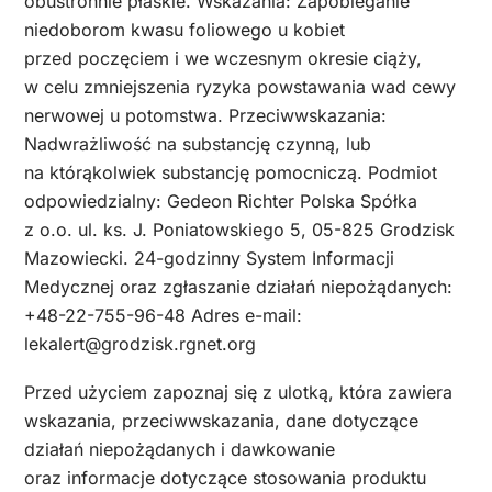
obustronnie płaskie. Wskazania: Zapobieganie
niedoborom kwasu foliowego u kobiet
przed poczęciem i we wczesnym okresie ciąży,
w celu zmniejszenia ryzyka powstawania wad cewy
nerwowej u potomstwa. Przeciwwskazania:
Nadwrażliwość na substancję czynną, lub
na którąkolwiek substancję pomocniczą. Podmiot
odpowiedzialny: Gedeon Richter Polska Spółka
z o.o. ul. ks. J. Poniatowskiego 5, 05-825 Grodzisk
Mazowiecki. 24-godzinny System Informacji
Medycznej oraz zgłaszanie działań niepożądanych:
+48-22-755-96-48 Adres e-mail:
lekalert@grodzisk.rgnet.org
Przed użyciem zapoznaj się z ulotką, która zawiera
wskazania, przeciwwskazania, dane dotyczące
działań niepożądanych i dawkowanie
oraz informacje dotyczące stosowania produktu