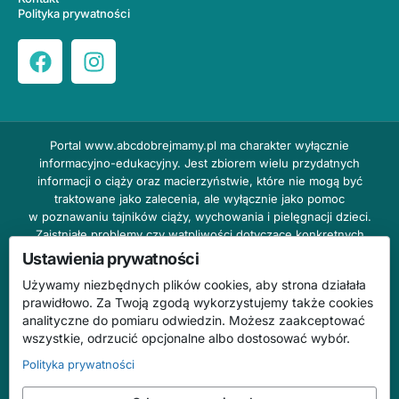
Polityka prywatności
Portal
www.abcdobrejmamy.pl
ma charakter wyłącznie
informacyjno-edukacyjny. Jest zbiorem wielu przydatnych
informacji o ciąży oraz macierzyństwie, które nie mogą być
traktowane jako zalecenia, ale wyłącznie jako pomoc
w poznawaniu tajników ciąży, wychowania i pielęgnacji dzieci.
Zaistniałe problemy czy wątpliwości dotyczące konkretnych
przypadków należy bezzwłocznie konsultować z prowadzącym
Ustawienia prywatności
lekarzem ginekologiem lub innym stosownym specjalistą w danej
Używamy niezbędnych plików cookies, aby strona działała
dziedzinie. DOBRY DOM nie odpowiada za treść reklam,
prawidłowo. Za Twoją zgodą wykorzystujemy także cookies
nie ponosi również żadnych konsekwencji prawnych ani
analityczne do pomiaru odwiedzin. Możesz zaakceptować
odpowiedzialności za następstwa mogące wyniknąć na skutek
wszystkie, odrzucić opcjonalne albo dostosować wybór.
zastosowania podanych informacji bez wcześniejszej konsultacji
z lekarzem.
Polityka prywatności
Na stronie abcdobrejmamy.pl mogą występować wpisy